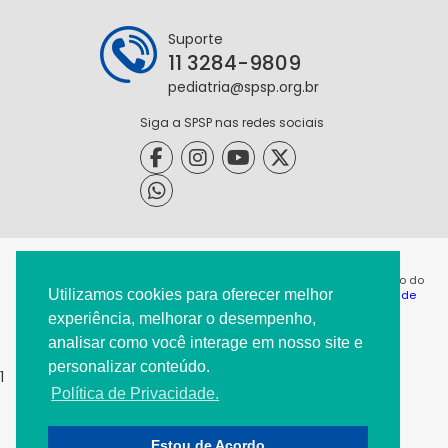
Suporte
11 3284-9809
pediatria@spsp.org.br
Siga a SPSP nas redes sociais
@2021 - Todos os direitos reservados. É permitida a reprodução do
Utilizamos cookies para oferecer melhor
conteúdo desta página desde que citada a origem. |
Política de
Privacidade
|
experiência, melhorar o desempenho,
analisar como você interage em nosso site e
personalizar conteúdo.
1
Política de Privacidade.
Estou de Acordo