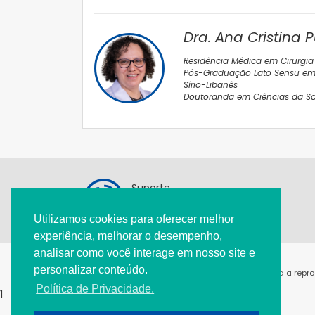
Dra. Ana Cristina 
Residência Médica em Cirurgia 
Pós-Graduação Lato Sensu em C
Sírio-Libanês
Doutoranda em Ciências da Saúd
Suporte
11 3284-9809
Utilizamos cookies para oferecer melhor
pediatria@spsp.org.br
experiência, melhorar o desempenho,
analisar como você interage em nosso site e
personalizar conteúdo.
@2021 - Todos os direitos reservados. É permitida a rep
Política de Privacidade.
1