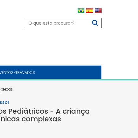
VENTOS GRAVADOS
mplexas
ssor
os Pediátricos - A criança
ínicas complexas