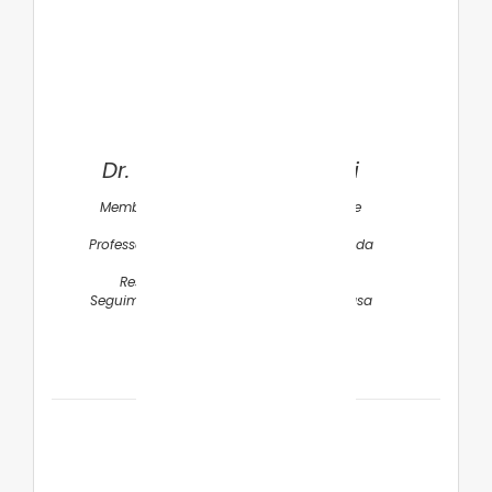
Dr. Paulo Roberto Pachi
Membro do Departamento Científico de
Neonatologia da SPSP
Professor do Departamento de Pediatria da
Santa Casa de São Paulo
Responsável pelo Ambulatório de
Seguimento de Prematuros da Santa Casa
de São Paulo