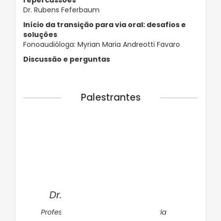
repercussões
Dr. Rubens Feferbaum
Início da transição para via oral: desafios e
soluções
Fonoaudióloga: Myrian Maria Andreotti Favaro
Discussão e perguntas
Palestrantes
Dr. Rubens Feferbaum
Professor Livre Docente em Pediatria