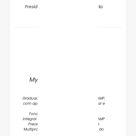
da FMUSP/SP
Presidente DC Suporte Nutricional da
SBP
Myrian Maria Andreotti
Favaro
Graduada em Fonoaudiologia pela UNICAMP,
com aprimoramento em Disfagia Neonatal e
Pediátrica
Fonoaudióloga do Centro de Atenção
Integral à Saúde da Mulher- CAISM/UNICAMP
Preceptora do Programa de Residência
Multiprofissional em Saúde da Criança e do
Adolescente da UNICAMP