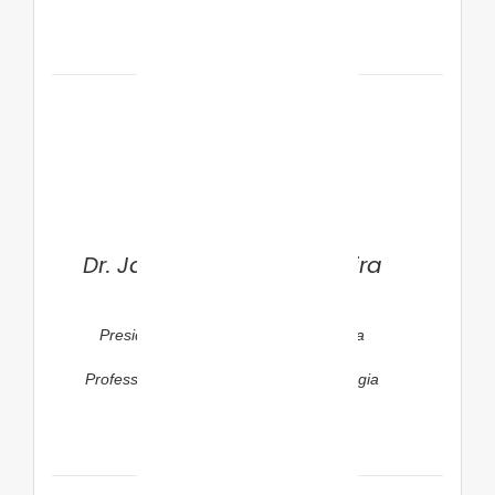
Dr. Jamil Pedro de Siqueira
Caldas
Presidente do DC de Neonatologia da
SPSP
Professor Livre-Docente em Neonatologia
pela UNICAMP
Instrutor do PRN