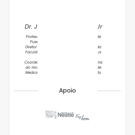
Dr. José Simon Camelo Jr
Professor Associado do Departamento de
Puericultura e Pediatria da FMRP-USP
Diretor Clínico do Hospital das Clínicas da
Faculdade de Medicina da USP - Campus
Ribeirão Preto
Coordenador dos Laboratórios de Pediatria
do Hospital das Clínicas da Faculdade de
Medicina da USP - Campus Ribeirão Preto
Apoio