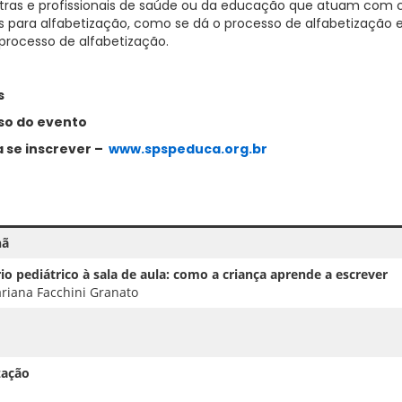
ras e profissionais de saúde ou da educação que atuam com cr
os para alfabetização, como se dá o processo de alfabetização e
processo de alfabetização.
s
iso do evento
a se inscrever –
www.spspeduca.org.br
hã
o pediátrico à sala de aula: como a criança aprende a escrever
riana Facchini Granato
zação