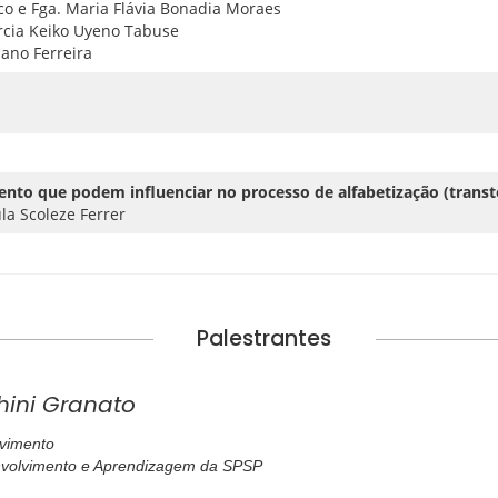
sco e Fga. Maria Flávia Bonadia Moraes
árcia Keiko Uyeno Tabuse
ano Ferreira
nto que podem influenciar no processo de alfabetização (transt
la Scoleze Ferrer
Palestrantes
hini Granato
lvimento
nvolvimento e Aprendizagem da SPSP