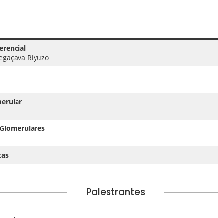
erencial
egaçava Riyuzo
merular
 Glomerulares
tas
Palestrantes