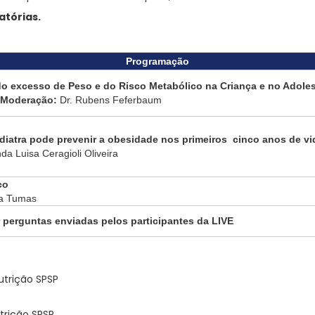
atórias.
Programação
o excesso de Peso e do Risco Metabólico na Criança e no Adole
e Moderação:
Dr. Rubens Feferbaum
iatra pode prevenir a obesidade nos primeiros cinco anos de v
da Luisa Ceragioli Oliveira
co
a Tumas
perguntas enviadas pelos participantes da LIVE
utrição SPSP
trição SPSP