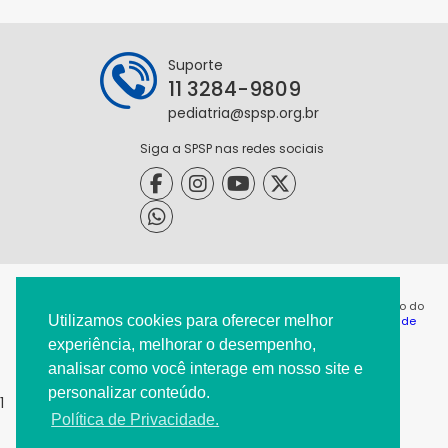
Suporte
11 3284-9809
pediatria@spsp.org.br
Siga a SPSP nas redes sociais
@2021 - Todos os direitos reservados. É permitida a reprodução do
Utilizamos cookies para oferecer melhor
conteúdo desta página desde que citada a origem. |
Política de
Privacidade
|
experiência, melhorar o desempenho,
analisar como você interage em nosso site e
personalizar conteúdo.
1
Política de Privacidade.