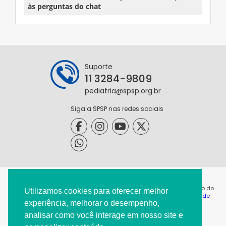
às perguntas do chat
Suporte
11 3284-9809
pediatria@spsp.org.br
Siga a SPSP nas redes sociais
@2021 - Todos os direitos reservados. É permitida a reprodução do
Utilizamos cookies para oferecer melhor
conteúdo desta página desde que citada a origem. |
Política de
experiência, melhorar o desempenho,
Privacidade
|
analisar como você interage em nosso site e